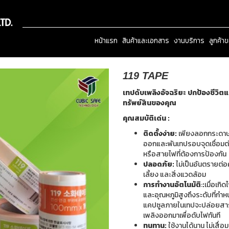
หน้าแรก
สินค้าและเอกสาร
งานบริการ
ลูกค้า
119 TAPE
เทปดับเพลิงอัจฉริยะ ปกป้องชีวิต
ทรัพย์สินของคุณ
คุณสมบัติเด่น :
ติดตั้งง่าย:
เพียงลอกกระดา
ออกและพันเทปรอบจุดเชื่อม
หรือสายไฟที่ต้องการป้องกัน
ปลอดภัย:
ไม่เป็นอันตรายต่อ
เลี้ยง และสิ่งแวดล้อม
การทำงานอัตโนมัติ
:
:
เมื่อเกิด
และอุณหภูมิสูงถึงระดับที่กำ
แคปซูลภายในเทปจะปล่อยสา
เพลิงออกมาเพื่อดับไฟทันที
ทนทาน:
ใช้งานได้นาน ไม่เสื่